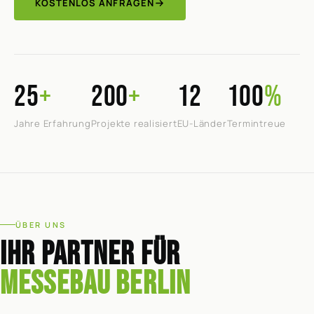
KOSTENLOS ANFRAGEN
25
+
200
+
12
100
%
Jahre Erfahrung
Projekte realisiert
EU-Länder
Termintreue
ÜBER UNS
IHR PARTNER FÜR
MESSEBAU BERLIN