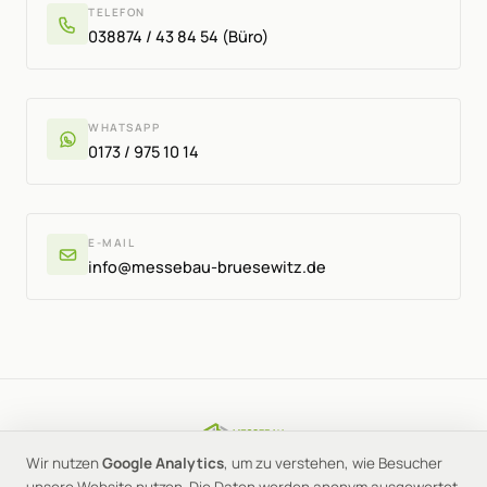
TELEFON
038874 / 43 84 54
(Büro)
WHATSAPP
0173 / 975 10 14
E-MAIL
info@messebau-bruesewitz.de
© 2026 Messebau Brüsewitz · Berendsohnstraße 7b · 19071
Wir nutzen
Google Analytics
, um zu verstehen, wie Besucher
Brüsewitz